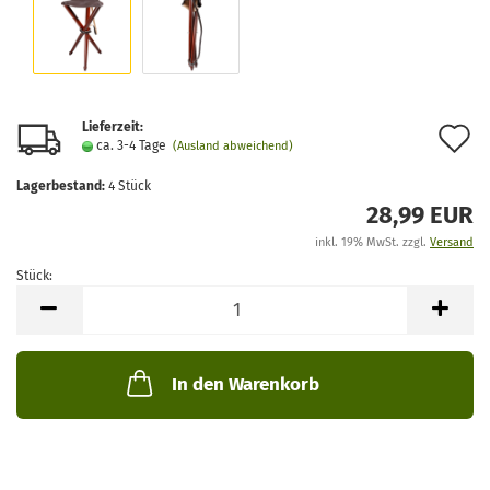
Lieferzeit:
A
ca. 3-4 Tage
(Ausland abweichend)
d
Lagerbestand:
4
Stück
M
28,99 EUR
s
inkl. 19% MwSt. zzgl.
Versand
Stück:
Stück
In den Warenkorb