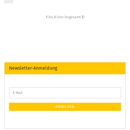
1
bis
2
(von insgesamt
2
)
Newsletter-Anmeldung
ANMELDEN