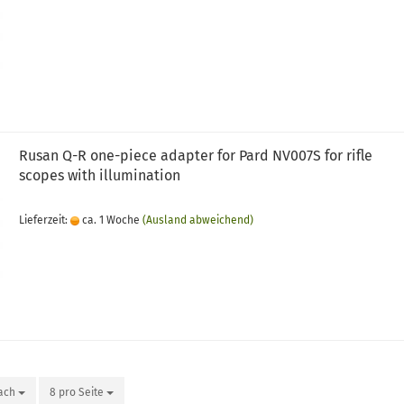
Rusan Q-R one-piece adapter for Pard NV007S for rifle
scopes with illumination
Lieferzeit:
ca. 1 Woche
(Ausland abweichend)
nach
8 pro Seite