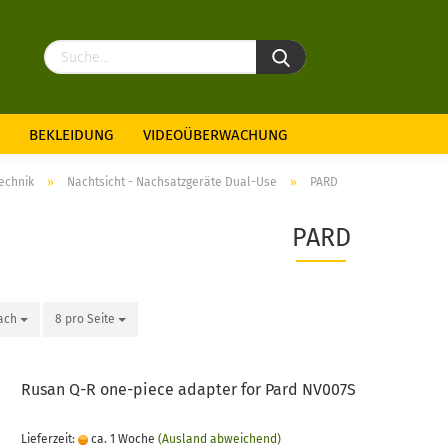
BEKLEIDUNG
VIDEOÜBERWACHUNG
echnik
»
Nachtsicht - Nachsatzgeräte Dual-Use
»
PARD
PARD
nach
8 pro Seite
Rusan Q-R one-piece adapter for Pard NV007S
Lieferzeit:
ca. 1 Woche
(Ausland abweichend)