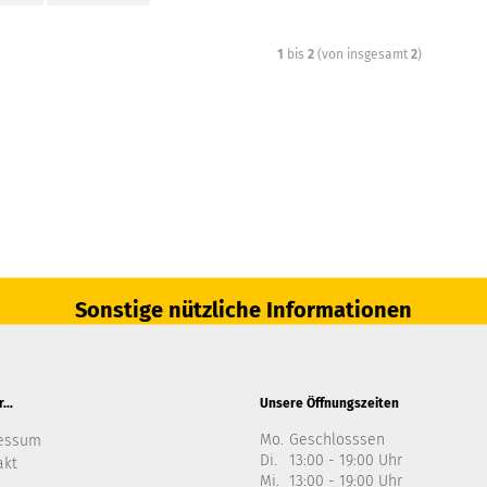
1
bis
2
(von insgesamt
2
)
Sonstige nützliche Informationen
...
Unsere Öffnungszeiten
Mo.
Geschlosssen
essum
Di.
13:00 - 19:00 Uhr
akt
Mi.
13:00 - 19:00 Uhr