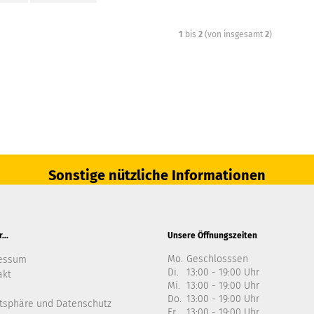
1
bis
2
(von insgesamt
2
)
Sonstige nützliche Informationen
...
Unsere Öffnungszeiten
Mo.
Geschlosssen
essum
Di.
13:00 - 19:00 Uhr
akt
Mi.
13:00 - 19:00 Uhr
Do.
13:00 - 19:00 Uhr
atsphäre und Datenschutz
Fr.
13:00 - 19:00 Uhr