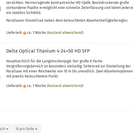
verzichten. Hervorragende kontrastreiche HD-Optik. Beeindruckende große
vorhandene Pupille ermöglicht eine schnelle Zielerfassung und bietet jederze
ein stabiles Sichtbild.
Parallaxen-Einstellrad neben dem beleuchteten Absehenhelligkeitsregler.
Lieferzeit:
ca. 1 Woche
(Ausland abweichend)
Delta Optical Titanium 4-24×50 HD SFP
Hauptsächlich für die Langstreckenjagd. Der große 6-fache
Vergrößerungsbereich ist besonders vielseitig. Seitenrad zur Einstellung der
Parallaxe mit einer Reichweite von 10 m bis unendlich. Zwei Absehenoptionen
mit jeweils beleuchtetem Punkt.
Lieferzeit:
ca. 1 Woche
(Ausland abweichend)
nach
8 pro Seite