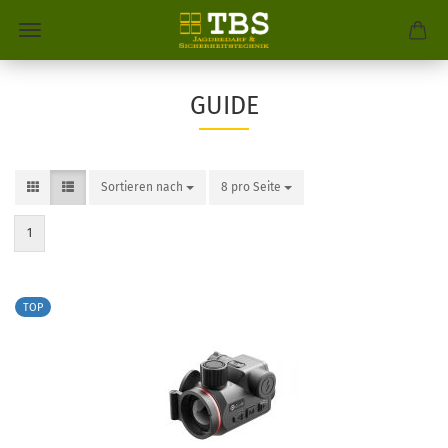
GUIDE
Sortieren nach
8 pro Seite
1
TOP