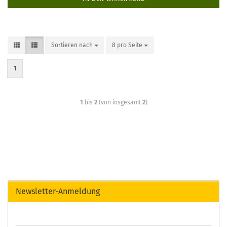
Sortieren nach
8 pro Seite
1
1
bis
2
(von insgesamt
2
)
Newsletter-Anmeldung