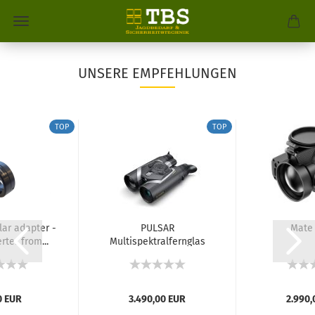
UNSERE EMPFEHLUNGEN
TOP
TOP
ar adapter -
PULSAR
Mate
ter from...
Multispektralfernglas
Symbion LRF...
0 EUR
3.490,00 EUR
2.990,